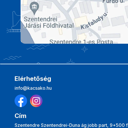
Elérhetőség
info@kacsako.hu
Cím
Szentendre Szentendrei-Duna ág jobb part, 9+500 